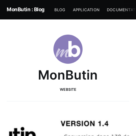
MonButin : Blog
BLOG
APPLICATION
DOCUMENTAT
MonButin
WEBSITE